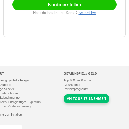
Konto erstellen
Anmelden
Hast du bereits ein Konto?
RT
GEWINNSPIEL / GELD
äufig gestellte Fragen
Top
100
der Woche
 Support
Alle Aktionen
ge Service
Partnerprogramm
utzrichtlinie
ftsbedingungen
AN TOUR TEILNEHMEN
recht und geistiges Eigentum
ng zur Kindersicherung
ung von Inhalten