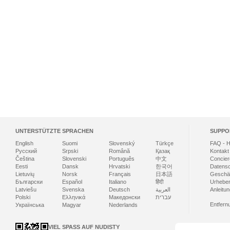
UNTERSTÜTZTE SPRACHEN
SUPPO
English
Suomi
Slovenský
Türkçe
FAQ - H
Русский
Srpski
Română
Қазақ
Kontakt
Čeština
Slovenski
Português
中文
Concier
Eesti
Dansk
Hrvatski
한국어
Datensch
Lietuvių
Norsk
Français
日本語
Geschä
Български
Español
Italiano
हिंदी
Urheber
Latviešu
Svenska
Deutsch
العربية
Anleitu
Polski
Ελληνικά
Македонски
עברית
Entfern
Українська
Magyar
Nederlands
VIEL SPASS AUF NUDISTY